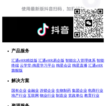
售前客服
产品服务
汇通eHR精益版
汇通eHR易企版
智能出入管理体系
智能
终端
云学堂-绚星学习平台
绚星会议
绚星直播
汇通eHR
旗舰版
解决方案
国有企业
金融业
连锁企业
生物制药
集团企业
电商行业
地产行业
互联网
物业行业
制造业
党政单位
教育行业
资源服务