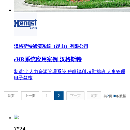
汉格斯特滤清系统（昆山）有限公司
eHR系统应用案例-汉格斯特
制造业
人力资源管理系统
薪酬福利
考勤排班
人事管理
电子签核
首页
上一页
1
2
下一页
尾页
共
2
页
10
条数据
7*24