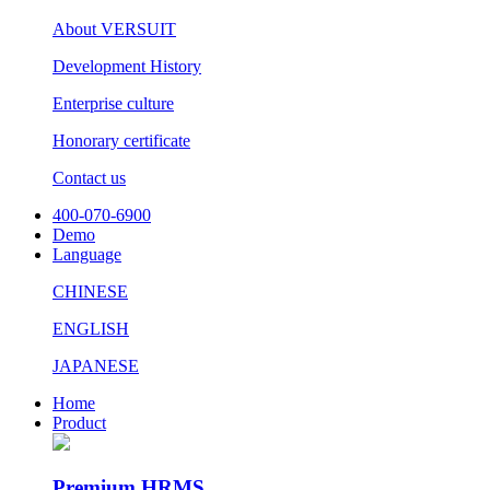
About VERSUIT
Development History
Enterprise culture
Honorary certificate
Contact us
400-070-6900
Demo
Language
CHINESE
ENGLISH
JAPANESE
Home
Product
Premium HRMS