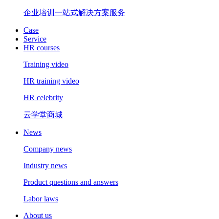
企业培训一站式解决方案服务
Case
Service
HR courses
Training video
HR training video
HR celebrity
云学堂商城
News
Company news
Industry news
Product questions and answers
Labor laws
About us