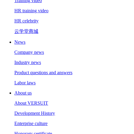
Training video
HR training video
HR celebrity
云学堂商城
News
Company news
Industry news
Product questions and answers
Labor laws
About us
About VERSUIT
Development History
Enterprise culture
Honorary certificate