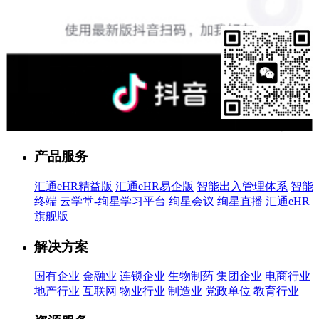
售前客服
产品服务
汇通eHR精益版
汇通eHR易企版
智能出入管理体系
智能
终端
云学堂-绚星学习平台
绚星会议
绚星直播
汇通eHR
旗舰版
解决方案
国有企业
金融业
连锁企业
生物制药
集团企业
电商行业
地产行业
互联网
物业行业
制造业
党政单位
教育行业