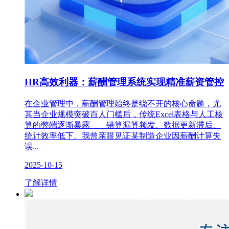
HR高效利器：薪酬管理系统实现精准薪资管控
在企业管理中，薪酬管理始终是绕不开的核心命题，尤
其当企业规模突破百人门槛后，传统Excel表格与人工核
算的弊端逐渐暴露——错算漏算频发、数据更新滞后、
统计效率低下。我曾亲眼见证某制造企业因薪酬计算失
误...
2025-10-15
了解详情