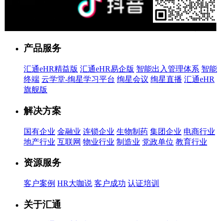
售前客服
产品服务
汇通eHR精益版
汇通eHR易企版
智能出入管理体系
智能
终端
云学堂-绚星学习平台
绚星会议
绚星直播
汇通eHR
旗舰版
解决方案
国有企业
金融业
连锁企业
生物制药
集团企业
电商行业
地产行业
互联网
物业行业
制造业
党政单位
教育行业
资源服务
客户案例
HR大咖说
客户成功
认证培训
关于汇通