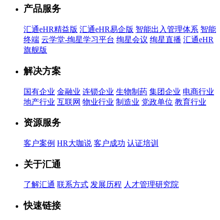
产品服务
汇通eHR精益版
汇通eHR易企版
智能出入管理体系
智能
终端
云学堂-绚星学习平台
绚星会议
绚星直播
汇通eHR
旗舰版
解决方案
国有企业
金融业
连锁企业
生物制药
集团企业
电商行业
地产行业
互联网
物业行业
制造业
党政单位
教育行业
资源服务
客户案例
HR大咖说
客户成功
认证培训
关于汇通
了解汇通
联系方式
发展历程
人才管理研究院
快速链接