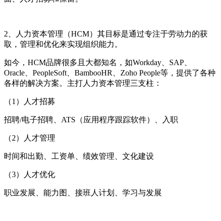
2
、
人力资本管理（
HCM
）其目标是通过专注于劳动力的获
取，管理和优化来实现组织能力。
如今，
HCM
品牌很多且大都知名，
如
Workday
、
SAP
、
Oracle
、
PeopleSoft
、
BambooHR
、
Zoho People
等，提供了各种
各样的解决方案。主打人力资本管理三支柱：
（
1
）人才招募
招聘
/
电子招聘、
ATS
（应用程序跟踪
软件）、入职
（
2
）人才管理
时间和出勤、工资单、绩效管理、文化建设
（
3
）人才优化
职业发展、能力图、接班人计划、学习与发展