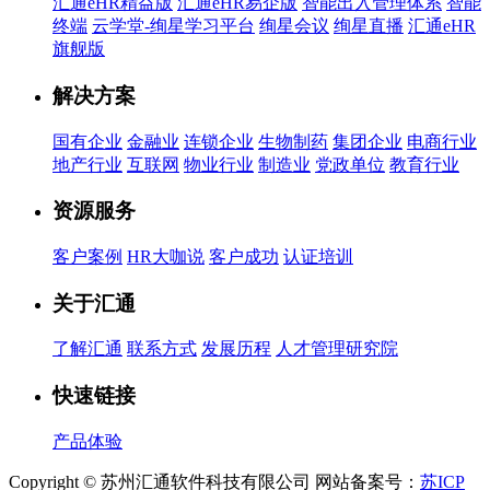
汇通eHR精益版
汇通eHR易企版
智能出入管理体系
智能
终端
云学堂-绚星学习平台
绚星会议
绚星直播
汇通eHR
旗舰版
解决方案
国有企业
金融业
连锁企业
生物制药
集团企业
电商行业
地产行业
互联网
物业行业
制造业
党政单位
教育行业
资源服务
客户案例
HR大咖说
客户成功
认证培训
关于汇通
了解汇通
联系方式
发展历程
人才管理研究院
快速链接
产品体验
Copyright © 苏州汇通软件科技有限公司 网站备案号：
苏ICP