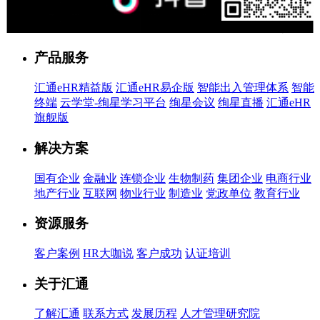
售前客服
产品服务
汇通eHR精益版
汇通eHR易企版
智能出入管理体系
智能
终端
云学堂-绚星学习平台
绚星会议
绚星直播
汇通eHR
旗舰版
解决方案
国有企业
金融业
连锁企业
生物制药
集团企业
电商行业
地产行业
互联网
物业行业
制造业
党政单位
教育行业
资源服务
客户案例
HR大咖说
客户成功
认证培训
关于汇通
了解汇通
联系方式
发展历程
人才管理研究院