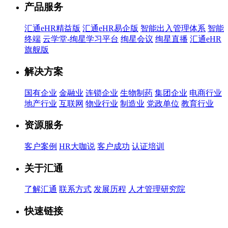
产品服务
汇通eHR精益版
汇通eHR易企版
智能出入管理体系
智能
终端
云学堂-绚星学习平台
绚星会议
绚星直播
汇通eHR
旗舰版
解决方案
国有企业
金融业
连锁企业
生物制药
集团企业
电商行业
地产行业
互联网
物业行业
制造业
党政单位
教育行业
资源服务
客户案例
HR大咖说
客户成功
认证培训
关于汇通
了解汇通
联系方式
发展历程
人才管理研究院
快速链接