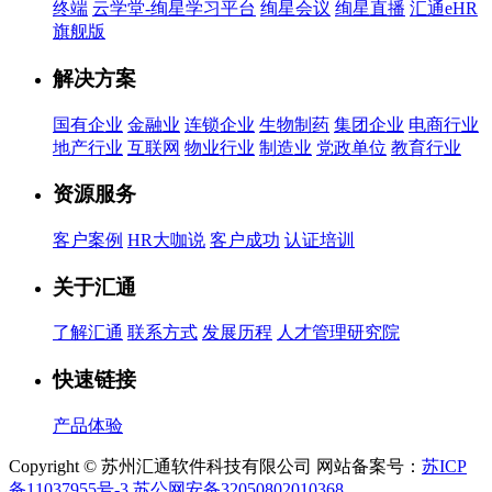
终端
云学堂-绚星学习平台
绚星会议
绚星直播
汇通eHR
旗舰版
解决方案
国有企业
金融业
连锁企业
生物制药
集团企业
电商行业
地产行业
互联网
物业行业
制造业
党政单位
教育行业
资源服务
客户案例
HR大咖说
客户成功
认证培训
关于汇通
了解汇通
联系方式
发展历程
人才管理研究院
快速链接
产品体验
Copyright © 苏州汇通软件科技有限公司 网站备案号：
苏ICP
备11037955号-3
苏公网安备32050802010368