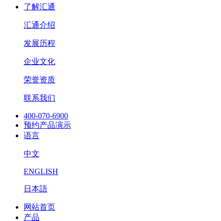
了解汇通
汇通介绍
发展历程
企业文化
荣誉资质
联系我们
400-070-6900
预约产品演示
语言
中文
ENGLISH
日本語
网站首页
产品