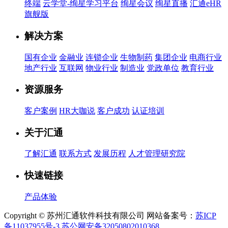
终端
云学堂-绚星学习平台
绚星会议
绚星直播
汇通eHR
旗舰版
解决方案
国有企业
金融业
连锁企业
生物制药
集团企业
电商行业
地产行业
互联网
物业行业
制造业
党政单位
教育行业
资源服务
客户案例
HR大咖说
客户成功
认证培训
关于汇通
了解汇通
联系方式
发展历程
人才管理研究院
快速链接
产品体验
Copyright © 苏州汇通软件科技有限公司 网站备案号：
苏ICP
备11037955号-3
苏公网安备32050802010368