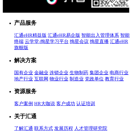
售前客服
产品服务
汇通eHR精益版
汇通eHR易企版
智能出入管理体系
智能
终端
云学堂-绚星学习平台
绚星会议
绚星直播
汇通eHR
旗舰版
解决方案
国有企业
金融业
连锁企业
生物制药
集团企业
电商行业
地产行业
互联网
物业行业
制造业
党政单位
教育行业
资源服务
客户案例
HR大咖说
客户成功
认证培训
关于汇通
了解汇通
联系方式
发展历程
人才管理研究院