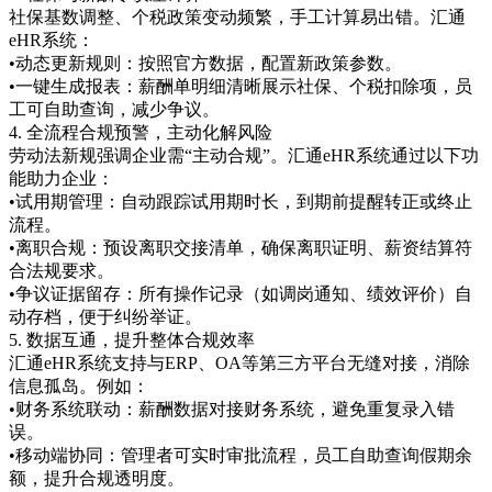
社保基数调整、个税政策变动频繁，手工计算易出错。汇通
eHR系统：
•动态更新规则：按照官方数据，配置新政策参数。
•一键生成报表：薪酬单明细清晰展示社保、个税扣除项，员
工可自助查询，减少争议。
4. 全流程合规预警，主动化解风险
劳动法新规强调企业需“主动合规”。汇通eHR系统通过以下功
能助力企业：
•试用期管理：自动跟踪试用期时长，到期前提醒转正或终止
流程。
•离职合规：预设离职交接清单，确保离职证明、薪资结算符
合法规要求。
•争议证据留存：所有操作记录（如调岗通知、绩效评价）自
动存档，便于纠纷举证。
5. 数据互通，提升整体合规效率
汇通eHR系统支持与ERP、OA等第三方平台无缝对接，消除
信息孤岛。例如：
•财务系统联动：薪酬数据对接财务系统，避免重复录入错
误。
•移动端协同：管理者可实时审批流程，员工自助查询假期余
额，提升合规透明度。