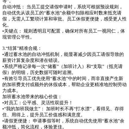
等”。
自动冲抵： 当员工提交请假申请时，系统可根据预设规则，
自动优先从该员工的“蓄水池”余额中扣除相应时数来抵充请
假，无需人工繁琐计算和审批。员工休假更便捷，感受更人性
化。
•关键点： 规则透明且可配置，确保对所有员工一视同仁，体
现管理公平性。
3.“结算”精准合规：
•通过蓄水池的自动冲抵机制，能显著减少因员工请假导致的
薪资计算复杂度和潜在错误。
•系统严格记录每一次“储蓄”（加班计入）和“支取”（抵充请
假）的明细，历史数据可随时追溯。
•有效引导员工优先使用“蓄水池”中的时间，而非直接产生新
的加班费支付或额外的休假成本，帮助企业更精准地控制劳动
力成本。
加班蓄水池带来的核心价值：
•对员工：公平感、灵活性双提升！
•“我的加班我做主”： 加班时长不再“打水漂”，看得见、存得
住、用得上，提升员工价值感和满意度。
•请假更便捷： 申请事假等时，系统自动优先使用“蓄水池”余
额冲抵，简化流程，体验更佳。