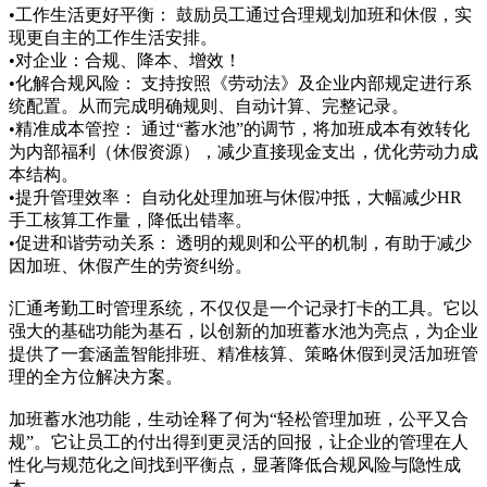
•工作生活更好平衡： 鼓励员工通过合理规划加班和休假，实
现更自主的工作生活安排。
•对企业：合规、降本、增效！
•化解合规风险： 支持按照《劳动法》及企业内部规定进行系
统配置。从而完成明确规则、自动计算、完整记录。
•精准成本管控： 通过“蓄水池”的调节，将加班成本有效转化
为内部福利（休假资源），减少直接现金支出，优化劳动力成
本结构。
•提升管理效率： 自动化处理加班与休假冲抵，大幅减少HR
手工核算工作量，降低出错率。
•促进和谐劳动关系： 透明的规则和公平的机制，有助于减少
因加班、休假产生的劳资纠纷。
汇通考勤工时管理系统，不仅仅是一个记录打卡的工具。它以
强大的基础功能为基石，以创新的加班蓄水池为亮点，为企业
提供了一套涵盖智能排班、精准核算、策略休假到灵活加班管
理的全方位解决方案。
加班蓄水池功能，生动诠释了何为“轻松管理加班，公平又合
规”。它让员工的付出得到更灵活的回报，让企业的管理在人
性化与规范化之间找到平衡点，显著降低合规风险与隐性成