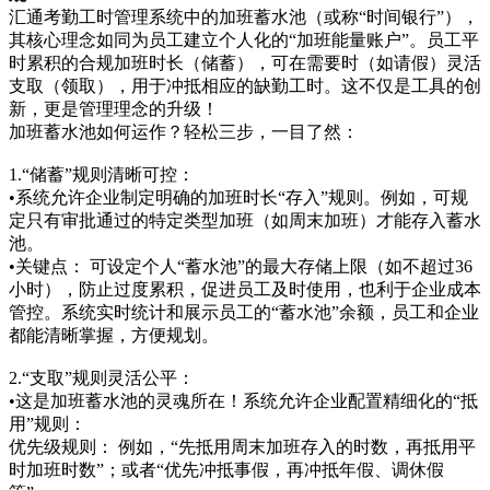
汇通考勤工时管理系统中的加班蓄水池（或称“时间银行”），
其核心理念如同为员工建立个人化的“加班能量账户”。员工平
时累积的合规加班时长（储蓄），可在需要时（如请假）灵活
支取（领取），用于冲抵相应的缺勤工时。这不仅是工具的创
新，更是管理理念的升级！
加班蓄水池如何运作？轻松三步，一目了然：
1.“储蓄”规则清晰可控：
•系统允许企业制定明确的加班时长“存入”规则。例如，可规
定只有审批通过的特定类型加班（如周末加班）才能存入蓄水
池。
•关键点： 可设定个人“蓄水池”的最大存储上限（如不超过36
小时），防止过度累积，促进员工及时使用，也利于企业成本
管控。系统实时统计和展示员工的“蓄水池”余额，员工和企业
都能清晰掌握，方便规划。
2.“支取”规则灵活公平：
•这是加班蓄水池的灵魂所在！系统允许企业配置精细化的“抵
用”规则：
优先级规则： 例如，“先抵用周末加班存入的时数，再抵用平
时加班时数”；或者“优先冲抵事假，再冲抵年假、调休假