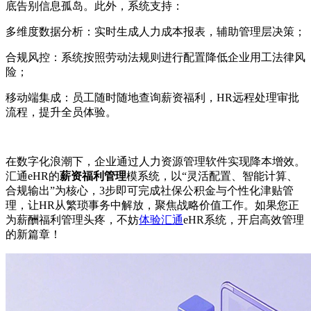
底告别信息孤岛。此外，系统支持：
多维度数据分析：实时生成人力成本报表，辅助管理层决策；
合规风控：系统按照劳动法规则进行配置降低企业用工法律风
险；
移动端集成：员工随时随地查询薪资福利，
HR
远程处理审批
流程，提升全员体验。
在数字化浪潮下，企业通过人力资源管理软件实现降本增效。
汇通
eHR
的
薪资福利管理
模系统，以
“灵活配置、智能计算、
合规输出”为核心，
3
步即可完成社保公积金与个性化津贴管
理，让
HR
从繁琐事务中解放，聚焦战略价值工作。如果您正
为薪酬福利管理头疼，不妨
体验汇通
eHR
系统，开启高效管理
的新篇章！