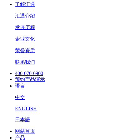
了解汇通
汇通介绍
发展历程
企业文化
荣誉资质
联系我们
400-070-6900
预约产品演示
语言
中文
ENGLISH
日本語
网站首页
产品