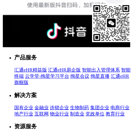
售前客服
产品服务
汇通eHR精益版
汇通eHR易企版
智能出入管理体系
智能
终端
云学堂-绚星学习平台
绚星会议
绚星直播
汇通eHR
旗舰版
解决方案
国有企业
金融业
连锁企业
生物制药
集团企业
电商行业
地产行业
互联网
物业行业
制造业
党政单位
教育行业
资源服务