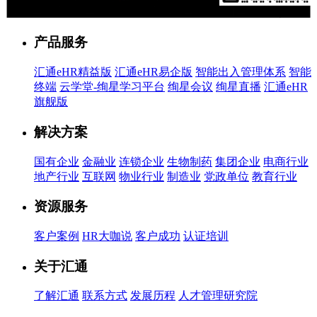
售前客服
产品服务
汇通eHR精益版
汇通eHR易企版
智能出入管理体系
智能
终端
云学堂-绚星学习平台
绚星会议
绚星直播
汇通eHR
旗舰版
解决方案
国有企业
金融业
连锁企业
生物制药
集团企业
电商行业
地产行业
互联网
物业行业
制造业
党政单位
教育行业
资源服务
客户案例
HR大咖说
客户成功
认证培训
关于汇通
了解汇通
联系方式
发展历程
人才管理研究院