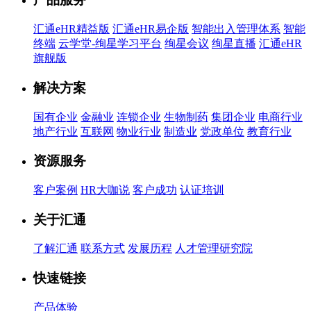
汇通eHR精益版
汇通eHR易企版
智能出入管理体系
智能
终端
云学堂-绚星学习平台
绚星会议
绚星直播
汇通eHR
旗舰版
解决方案
国有企业
金融业
连锁企业
生物制药
集团企业
电商行业
地产行业
互联网
物业行业
制造业
党政单位
教育行业
资源服务
客户案例
HR大咖说
客户成功
认证培训
关于汇通
了解汇通
联系方式
发展历程
人才管理研究院
快速链接
产品体验