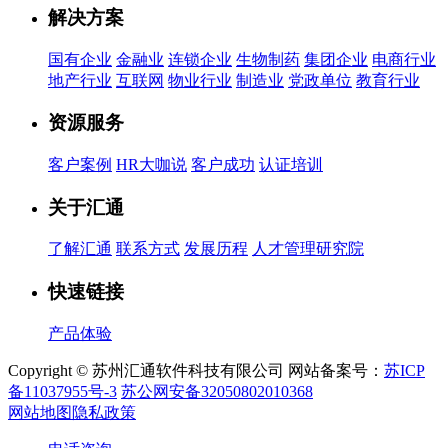
解决方案
国有企业
金融业
连锁企业
生物制药
集团企业
电商行业
地产行业
互联网
物业行业
制造业
党政单位
教育行业
资源服务
客户案例
HR大咖说
客户成功
认证培训
关于汇通
了解汇通
联系方式
发展历程
人才管理研究院
快速链接
产品体验
Copyright © 苏州汇通软件科技有限公司 网站备案号：
苏ICP
备11037955号-3
苏公网安备32050802010368
网站地图
隐私政策