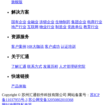
旗舰版
解决方案
国有企业
金融业
连锁企业
生物制药
集团企业
电商行业
地产行业
互联网
物业行业
制造业
党政单位
教育行业
资源服务
客户案例
HR大咖说
客户成功
认证培训
关于汇通
了解汇通
联系方式
发展历程
人才管理研究院
快速链接
产品体验
Copyright © 苏州汇通软件科技有限公司 网站备案号：
苏ICP
备11037955号-3
苏公网安备32050802010368
网站地图
隐私政策