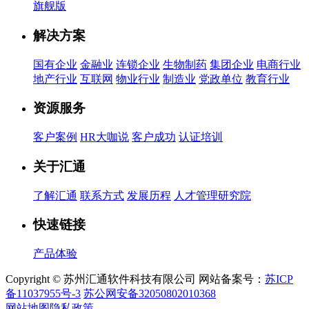
旗舰版
解决方案
国有企业
金融业
连锁企业
生物制药
集团企业
电商行业
地产行业
互联网
物业行业
制造业
党政单位
教育行业
资源服务
客户案例
HR大咖说
客户成功
认证培训
关于汇通
了解汇通
联系方式
发展历程
人才管理研究院
快速链接
产品体验
Copyright © 苏州汇通软件科技有限公司 网站备案号：
苏ICP
备11037955号-3
苏公网安备32050802010368
网站地图
隐私政策