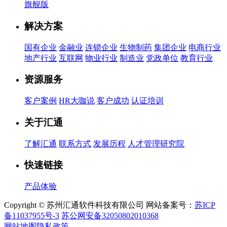
旗舰版
解决方案
国有企业
金融业
连锁企业
生物制药
集团企业
电商行业
地产行业
互联网
物业行业
制造业
党政单位
教育行业
资源服务
客户案例
HR大咖说
客户成功
认证培训
关于汇通
了解汇通
联系方式
发展历程
人才管理研究院
快速链接
产品体验
Copyright © 苏州汇通软件科技有限公司 网站备案号：
苏ICP
备11037955号-3
苏公网安备32050802010368
网站地图
隐私政策