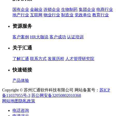
国有企业
金融业
连锁企业
生物制药
集团企业
电商行业
地产行业
互联网
物业行业
制造业
党政单位
教育行业
资源服务
客户案例
HR大咖说
客户成功
认证培训
关于汇通
了解汇通
联系方式
发展历程
人才管理研究院
快速链接
产品体验
Copyright © 苏州汇通软件科技有限公司 网站备案号：
苏ICP
备11037955号-3
苏公网安备32050802010368
网站地图
隐私政策
电话咨询
申请演示