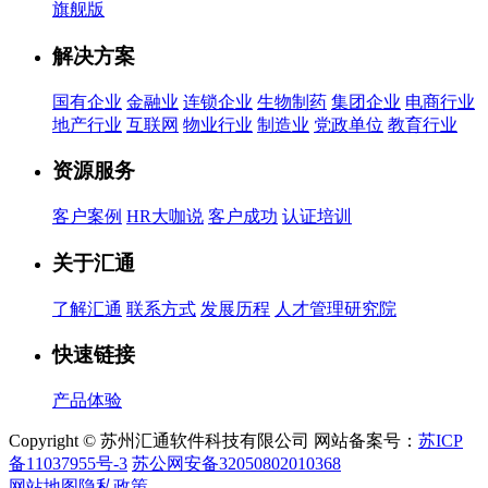
旗舰版
解决方案
国有企业
金融业
连锁企业
生物制药
集团企业
电商行业
地产行业
互联网
物业行业
制造业
党政单位
教育行业
资源服务
客户案例
HR大咖说
客户成功
认证培训
关于汇通
了解汇通
联系方式
发展历程
人才管理研究院
快速链接
产品体验
Copyright © 苏州汇通软件科技有限公司 网站备案号：
苏ICP
备11037955号-3
苏公网安备32050802010368
网站地图
隐私政策