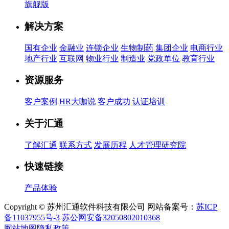
旗舰版
解决方案
国有企业
金融业
连锁企业
生物制药
集团企业
电商行业
地产行业
互联网
物业行业
制造业
党政单位
教育行业
资源服务
客户案例
HR大咖说
客户成功
认证培训
关于汇通
了解汇通
联系方式
发展历程
人才管理研究院
快速链接
产品体验
Copyright © 苏州汇通软件科技有限公司 网站备案号：
苏ICP
备11037955号-3
苏公网安备32050802010368
网站地图
隐私政策