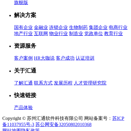
旗舰版
解决方案
国有企业
金融业
连锁企业
生物制药
集团企业
电商行业
地产行业
互联网
物业行业
制造业
党政单位
教育行业
资源服务
客户案例
HR大咖说
客户成功
认证培训
关于汇通
了解汇通
联系方式
发展历程
人才管理研究院
快速链接
产品体验
Copyright © 苏州汇通软件科技有限公司 网站备案号：
苏ICP
备11037955号-3
苏公网安备32050802010368
网站地图
隐私政策