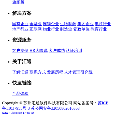
旗舰版
解决方案
国有企业
金融业
连锁企业
生物制药
集团企业
电商行业
地产行业
互联网
物业行业
制造业
党政单位
教育行业
资源服务
客户案例
HR大咖说
客户成功
认证培训
关于汇通
了解汇通
联系方式
发展历程
人才管理研究院
快速链接
产品体验
Copyright © 苏州汇通软件科技有限公司 网站备案号：
苏ICP
备11037955号-3
苏公网安备32050802010368
网站地图
隐私政策