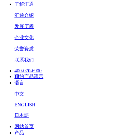
了解汇通
汇通介绍
发展历程
企业文化
荣誉资质
联系我们
400-070-6900
预约产品演示
语言
中文
ENGLISH
日本語
网站首页
产品