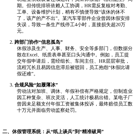
期。但传统排班依赖人工协调，
HR需反复核对考勤、
工单、设备维护计划，稍有不慎便导致“该休的休不
了，该产的产不出”。某汽车零部件企业曾因休假安排
失误，导致一条生产线停工4小时，直接损失超20万
元。
2.
跨部门协作
“信息孤岛”
休假涉及生产、人事、财务、安全等多部门，但数据分
散在
Excel、纸质表单甚至口头沟通中。例如，员工提
交年假申请后，需经组长、车间主任、HR层层审批，
流程冗长且易因信息滞后被驳回，员工抱怨“休假比请
假还难”。
3.
合规风险
“如履薄冰”
劳动法对加班、调休、年假补偿有严格规定，但制造业
因工种复杂、班次灵活，人工统计极易出错。某电子厂
曾因未足额支付年假工资被集体投诉，最终赔偿员工数
十万元并面临劳动监察处罚。
二、休假管理系统：从
“纸上谈兵”到“精准破局”