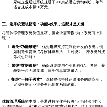
家电企业通过系统规避了200余起潜在劳动纠纷，年节
省合规成本超50万元。
三、选系统避坑指南：功能
≠效果，适配才是关键
尽管休假管理系统价值显著，但企业需警惕
“为上系统而上系
统”：
1.
避免
“功能堆砌”
：优先选择支持定制化开发的系统，例
如制造业需重点考察排班算法、工时统计、跨系统对接
等核心功能；
2.
警惕
“数据孤岛”
：确保系统能与企业现有
OA、考勤、薪
酬等平台无缝集成，避免信息重复录入；
3.
拒绝
“一锤子买卖”
：选择提供持续运维服务的供应商，
定期根据企业业务变化优化系统逻辑。
休假管理系统
的本质，是通过数字化手段将
“人为经验”转化
为“数据决策”，从“被动应对”转向“主动规划”。对于大型制造