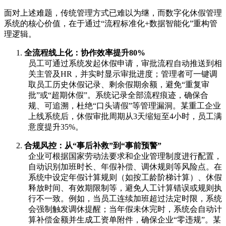
面对上述难题，传统管理方式已难以为继，而数字化休假管理
系统的核心价值，在于通过
“流程标准化+数据智能化”重构管
理逻辑。
1.
全流程线上化：协作效率提升
80%
员工可通过系统发起休假申请，审批流程自动推送到相
关主管及
HR
，并实时显示审批进度；管理者可一键调
取员工历史休假记录、剩余假期余额，避免
“重复审
批”或“超期休假”。
系统记录全部流程痕迹，确保合
规、可追溯，杜绝
“口头请假”等管理漏洞。
某重工企业
上线系统后，休假审批周期从
3天缩短至4小时，员工满
意度提升35%。
2.
合规风控：从
“事后补救”到“事前预警”
企业可根据国家劳动法要求和
企业
管理制度进行配置，
自动识别加班时长、年假补偿、调休规则等风险点。
在
系统中设定年假计算规则（如按工龄阶梯计算）、休假
释放时间、有效期限制等，避免人工计算错误或规则执
行不一致。
例如，当员工连续加班超过法定时限，系统
会强制触发调休提醒；当年假未休完时，系统会自动计
算补偿金额并生成工资单附件，确保企业
“零违规”。某