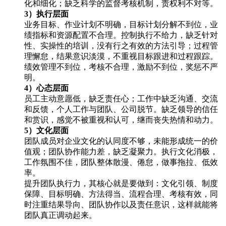
化和细化；缺乏科学的监督考核机制，责权利不对等。
3）执行层面
业务目标、作业计划不明确，目标计划分解不到位，业
绩指标和资源配置不合理。控制执行不给力，缺乏针对
性、实操性的培训，没有行之有效的方法引导；过程管
理懈怠，结果意识淡漠，不重视目标跟进和过程跟踪。
绩效管理不到位，考核不合理，激励不到位，奖惩不严
明。
4）心态层面
员工主动意愿低，缺乏责任心；工作中缺乏沟通、交流
和反馈，个人工作与团队、公司脱节。缺乏领导的信任
和赏识，感觉不被重视和认可，继而丧失热情和动力。
5）文化层面
团队成员对企业文化的认同度不够，未能形成统一的价
值观；团队协作能力差，缺乏凝聚力。执行文化消极，
工作氛围不佳，团队整体散漫、倦怠，做事拖拉、低效
率。
提升团队执行力，其核心就是要做到：文化引领、制度
保障、目标明确、方法得当、流程合理、考核有效，同
时注重结果导向、团队协作以及责任意识，这样就能将
团队真正调动起来。