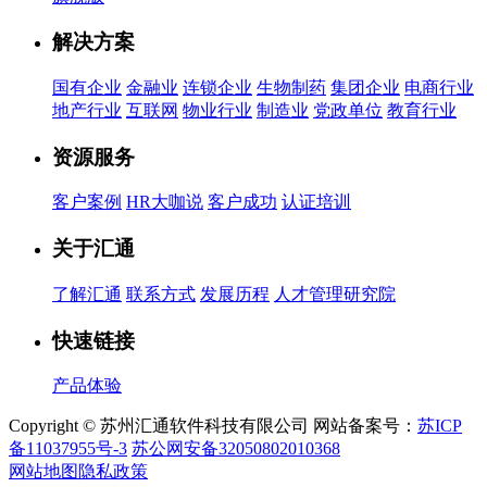
解决方案
国有企业
金融业
连锁企业
生物制药
集团企业
电商行业
地产行业
互联网
物业行业
制造业
党政单位
教育行业
资源服务
客户案例
HR大咖说
客户成功
认证培训
关于汇通
了解汇通
联系方式
发展历程
人才管理研究院
快速链接
产品体验
Copyright © 苏州汇通软件科技有限公司 网站备案号：
苏ICP
备11037955号-3
苏公网安备32050802010368
网站地图
隐私政策