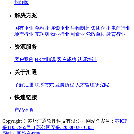
旗舰版
解决方案
国有企业
金融业
连锁企业
生物制药
集团企业
电商行业
地产行业
互联网
物业行业
制造业
党政单位
教育行业
资源服务
客户案例
HR大咖说
客户成功
认证培训
关于汇通
了解汇通
联系方式
发展历程
人才管理研究院
快速链接
产品体验
Copyright © 苏州汇通软件科技有限公司 网站备案号：
苏ICP
备11037955号-3
苏公网安备32050802010368
网站地图
隐私政策