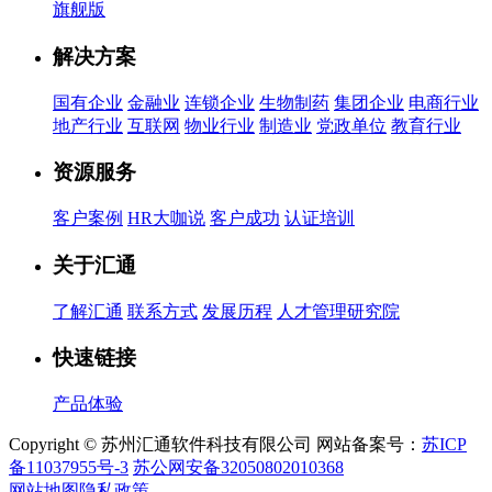
旗舰版
解决方案
国有企业
金融业
连锁企业
生物制药
集团企业
电商行业
地产行业
互联网
物业行业
制造业
党政单位
教育行业
资源服务
客户案例
HR大咖说
客户成功
认证培训
关于汇通
了解汇通
联系方式
发展历程
人才管理研究院
快速链接
产品体验
Copyright © 苏州汇通软件科技有限公司 网站备案号：
苏ICP
备11037955号-3
苏公网安备32050802010368
网站地图
隐私政策