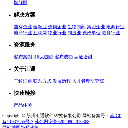
旗舰版
解决方案
国有企业
金融业
连锁企业
生物制药
集团企业
电商行业
地产行业
互联网
物业行业
制造业
党政单位
教育行业
资源服务
客户案例
HR大咖说
客户成功
认证培训
关于汇通
了解汇通
联系方式
发展历程
人才管理研究院
快速链接
产品体验
Copyright © 苏州汇通软件科技有限公司 网站备案号：
苏ICP
备11037955号-3
苏公网安备32050802010368
网站地图
隐私政策