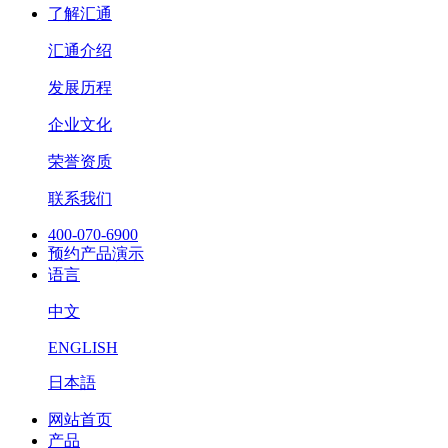
了解汇通
汇通介绍
发展历程
企业文化
荣誉资质
联系我们
400-070-6900
预约产品演示
语言
中文
ENGLISH
日本語
网站首页
产品