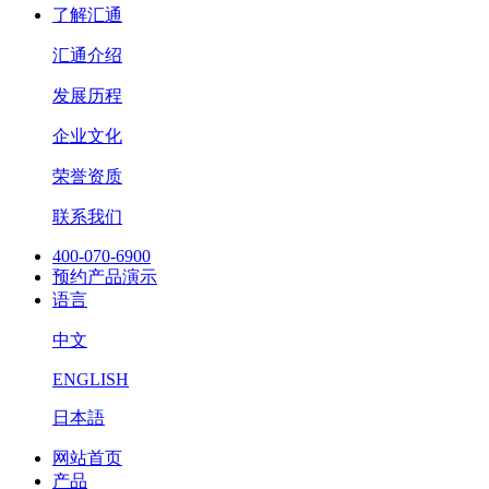
了解汇通
汇通介绍
发展历程
企业文化
荣誉资质
联系我们
400-070-6900
预约产品演示
语言
中文
ENGLISH
日本語
网站首页
产品