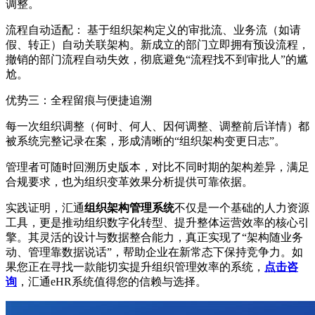
调整。
流程自动适配：
基于组织架构定义的审批流、业务流（如请
假、转正）自动关联架构。新成立的部门立即拥有预设流程，
撤销的部门流程自动失效，彻底避免
“流程找不到审批人”的尴
尬。
优势三：
全程留痕与便捷追溯
每一次组织调整（何时、何人、因何调整、调整前后详情）都
被系统完整记录在案，形成清晰的
“组织架构变更日志”。
管理者可随时回溯历史版本，对比不同时期的架构差异，满足
合规要求，也为组织变革效果分析提供可靠依据。
实践证明，
汇通
组织架构管理系统
不仅是一个基础的人力资源
工具，更是推动组织数字化转型、提升整体运营效率的核心引
擎。其灵活的设计与数据整合能力，真正实现了
“
架构随业务
动、管理靠数据说话
”
，帮助企业在新常态下保持竞争力。如
果您正在寻找一款能切实提升组织管理效率的系统，
点击咨
询
，
汇通
eHR系统
值得您的信赖与选择。