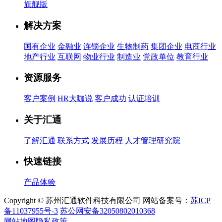
旗舰版
解决方案
国有企业
金融业
连锁企业
生物制药
集团企业
电商行业
地产行业
互联网
物业行业
制造业
党政单位
教育行业
资源服务
客户案例
HR大咖说
客户成功
认证培训
关于汇通
了解汇通
联系方式
发展历程
人才管理研究院
快速链接
产品体验
Copyright © 苏州汇通软件科技有限公司 网站备案号：
苏ICP
备11037955号-3
苏公网安备32050802010368
网站地图
隐私政策