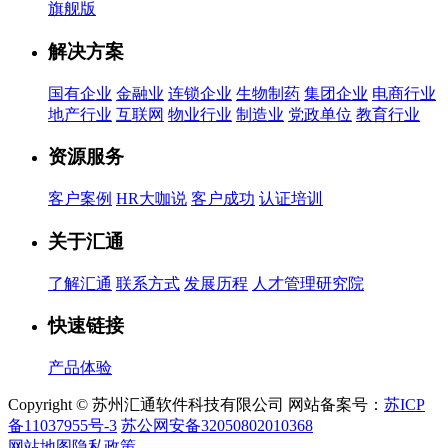
旗舰版
解决方案
国有企业
金融业
连锁企业
生物制药
集团企业
电商行业
地产行业
互联网
物业行业
制造业
党政单位
教育行业
资源服务
客户案例
HR大咖说
客户成功
认证培训
关于汇通
了解汇通
联系方式
发展历程
人才管理研究院
快速链接
产品体验
Copyright © 苏州汇通软件科技有限公司 网站备案号：
苏ICP
备11037955号-3
苏公网安备32050802010368
网站地图
隐私政策