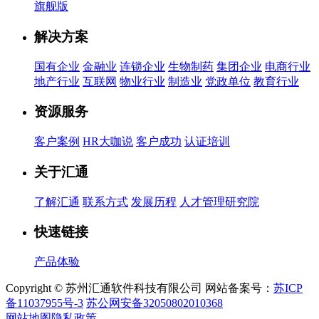
旗舰版
解决方案
国有企业
金融业
连锁企业
生物制药
集团企业
电商行业
地产行业
互联网
物业行业
制造业
党政单位
教育行业
资源服务
客户案例
HR大咖说
客户成功
认证培训
关于汇通
了解汇通
联系方式
发展历程
人才管理研究院
快速链接
产品体验
Copyright © 苏州汇通软件科技有限公司 网站备案号：
苏ICP
备11037955号-3
苏公网安备32050802010368
网站地图
隐私政策