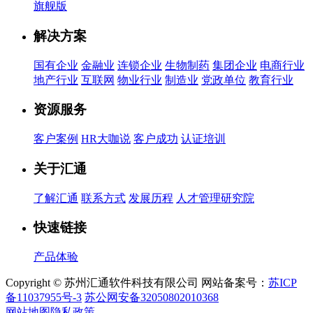
旗舰版
解决方案
国有企业
金融业
连锁企业
生物制药
集团企业
电商行业
地产行业
互联网
物业行业
制造业
党政单位
教育行业
资源服务
客户案例
HR大咖说
客户成功
认证培训
关于汇通
了解汇通
联系方式
发展历程
人才管理研究院
快速链接
产品体验
Copyright © 苏州汇通软件科技有限公司 网站备案号：
苏ICP
备11037955号-3
苏公网安备32050802010368
网站地图
隐私政策