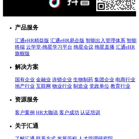
售前客服
产品服务
汇通eHR精益版
汇通eHR易企版
智能出入管理体系
智能
终端
云学堂-绚星学习平台
绚星会议
绚星直播
汇通eHR
旗舰版
解决方案
国有企业
金融业
连锁企业
生物制药
集团企业
电商行业
地产行业
互联网
物业行业
制造业
党政单位
教育行业
资源服务
客户案例
HR大咖说
客户成功
认证培训
关于汇通
了解汇通
联系方式
发展历程
人才管理研究院