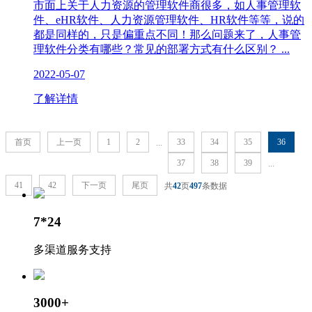
市面上关于人力资源的管理软件商很多，如人事管理软
件、eHR软件、人力资源管理软件、HR软件等等，说的
都是同样的，只是偏重点不同！那么问题来了，人事管
理软件分类有哪些？常见的部署方式有什么区别？ ...
2022-05-07
了解详情
首页
上一页
1
2
33
34
35
36
...
37
38
39
...
41
42
下一页
尾页
共
42
页
497
条数据
7*24
多渠道服务支持
3000+